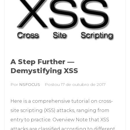
A Step Further —
Demystifying XSS
Por
NSFOCUS
Postou
17 de outubro de 2017
Here is a comprehensive tutorial on cross-
site scripting (XSS) attacks, ranging from
entry to practice. Overview Note that XSS
attacks are classified according to different