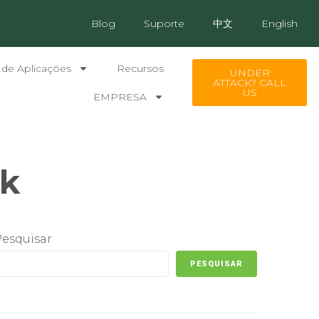
Blog
Suporte
中文
English
 de Aplicações
Recursos
UNDER
ATTACK? CALL
US
EMPRESA
k
Pesquisar
PESQUISAR