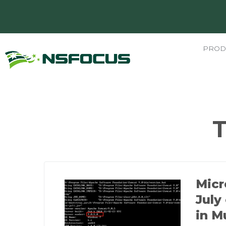
PROD
Micr
July
in M