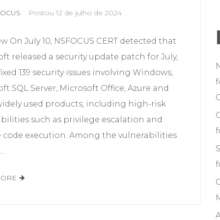
FOCUS
Postou
12 de julho de 2024
ew On July 10, NSFOCUS CERT detected that
ft released a security update patch for July,
ixed 139 security issues involving Windows,
f
ft SQL Server, Microsoft Office, Azure and
C
idely used products, including high-risk
bilities such as privilege escalation and
 code execution. Among the vulnerabilities
S
..
f
MORE
M
A