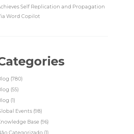
chieves Self Replication and Propagation
ia Word Copilot
Categories
Blog
(780)
Blog
(55)
Blog
(1)
lobal Events
(98)
Knowledge Base
(96)
Não Categorizado
(1)