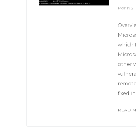
Por
NS
Overvi
Microso
which f
Microso
other w
vulnera
remote
fixed in.
READ 