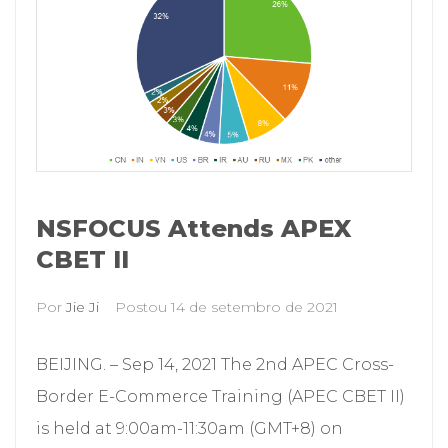
NSFOCUS Attends APEX
CBET II
Por
Jie Ji
Postou
14 de setembro de 2021
BEIJING. – Sep 14, 2021 The 2nd APEC Cross-
Border E-Commerce Training (APEC CBET II)
is held at 9:00am-11:30am (GMT+8) on