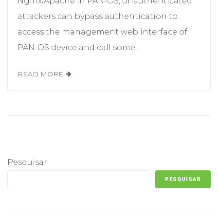
Nginx/Apache in PAN-OS, unauthenticated
attackers can bypass authentication to
access the management web interface of
PAN-OS device and call some...
READ MORE
Pesquisar
PESQUISAR