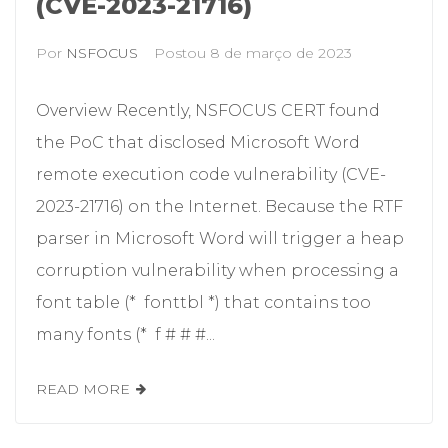
(CVE-2023-21716)
Por
NSFOCUS
Postou
8 de março de 2023
Overview Recently, NSFOCUS CERT found
the PoC that disclosed Microsoft Word
remote execution code vulnerability (CVE-
2023-21716) on the Internet. Because the RTF
parser in Microsoft Word will trigger a heap
corruption vulnerability when processing a
font table (* fonttbl *) that contains too
many fonts (* f # # #...
READ MORE