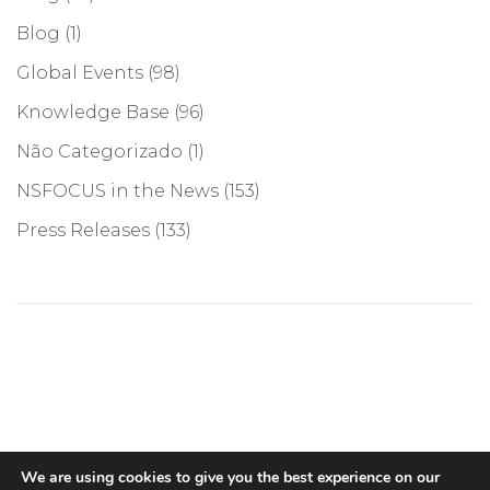
Blog
(1)
Global Events
(98)
Knowledge Base
(96)
Não Categorizado
(1)
NSFOCUS in the News
(153)
Press Releases
(133)
©COPYRIGHT 2026, NSFOCUS. ALL RIGHTS RESERVED
We are using cookies to give you the best experience on our