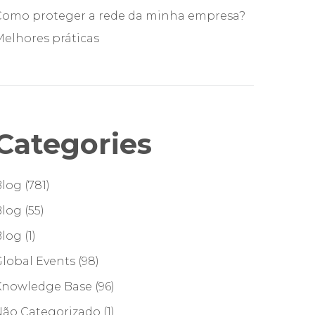
Como proteger a rede da minha empresa?
elhores práticas
Categories
Blog
(781)
Blog
(55)
Blog
(1)
lobal Events
(98)
Knowledge Base
(96)
Não Categorizado
(1)