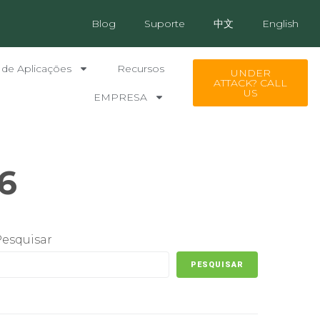
Blog
Suporte
中文
English
 de Aplicações
Recursos
UNDER
ATTACK? CALL
US
EMPRESA
6
Pesquisar
PESQUISAR