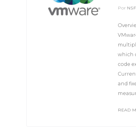
Por
NS
Overvi
VMware
multipl
which 
code ex
Current
and fix
measure
READ 