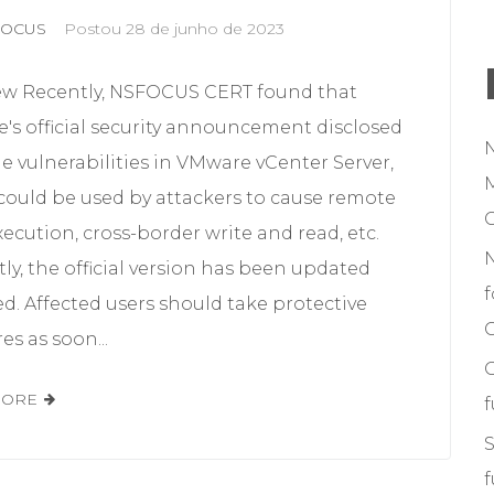
FOCUS
Postou
28 de junho de 2023
ew Recently, NSFOCUS CERT found that
's official security announcement disclosed
e vulnerabilities in VMware vCenter Server,
M
could be used by attackers to cause remote
ecution, cross-border write and read, etc.
ly, the official version has been updated
f
ed. Affected users should take protective
C
s as soon...
MORE
S
f