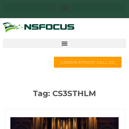
UNDER ATTACK? CALL US
Tag:
CS3STHLM