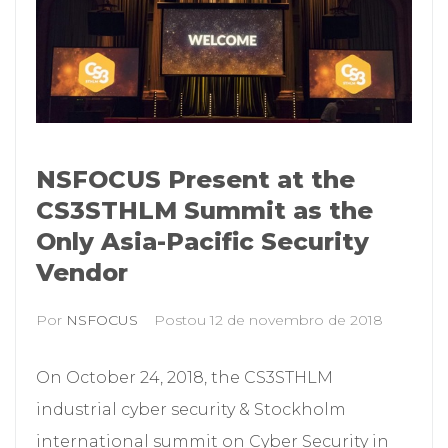
NSFOCUS Present at the
CS3STHLM Summit as the
Only Asia-Pacific Security
Vendor
Por
NSFOCUS
Postou
12 de novembro de 2018
On October 24, 2018, the CS3STHLM
industrial cyber security & Stockholm
international summit on Cyber Security in