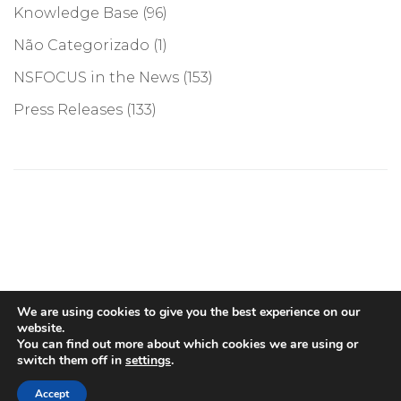
Knowledge Base
(96)
Não Categorizado
(1)
NSFOCUS in the News
(153)
Press Releases
(133)
©COPYRIGHT 2026, NSFOCUS. ALL RIGHTS RESERVED
We are using cookies to give you the best experience on our
website.
You can find out more about which cookies we are using or
switch them off in
settings
.
Português
Accept