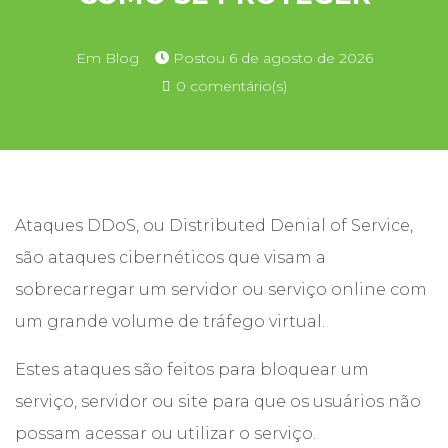
Em
Blog
Postou
6 de agosto de 2026
0 comentário(s)
Ataques DDoS, ou Distributed Denial of Service,
são ataques cibernéticos que visam a
sobrecarregar um servidor ou serviço online com
um grande volume de tráfego virtual.
Estes ataques são feitos para bloquear um
serviço, servidor ou site para que os usuários não
possam acessar ou utilizar o serviço.