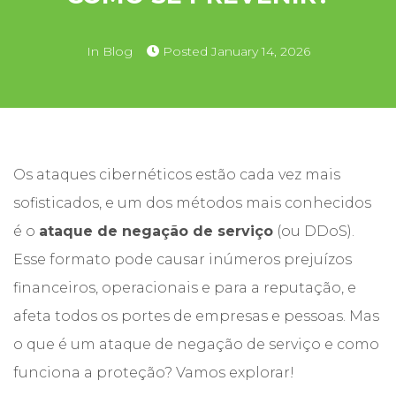
In
Blog
Posted
January 14, 2026
Os ataques cibernéticos estão cada vez mais
sofisticados, e um dos métodos mais conhecidos
é o
ataque de negação de serviço
(ou DDoS).
Esse formato pode causar inúmeros prejuízos
financeiros, operacionais e para a reputação, e
afeta todos os portes de empresas e pessoas. Mas
o que é um ataque de negação de serviço e como
funciona a proteção? Vamos explorar!