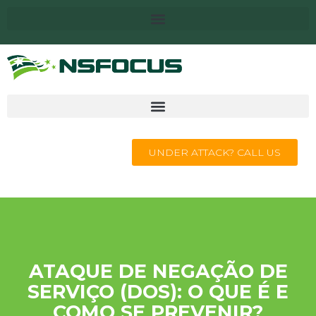
UNDER ATTACK? CALL US
ATAQUE DE NEGAÇÃO DE
SERVIÇO (DOS): O QUE É E
COMO SE PREVENIR?