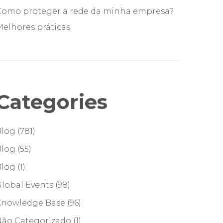
Como proteger a rede da minha empresa?
elhores práticas
Categories
Blog
(781)
Blog
(55)
Blog
(1)
lobal Events
(98)
Knowledge Base
(96)
Não Categorizado
(1)