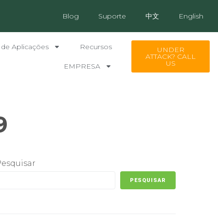
Blog
Suporte
中文
English
 de Aplicações
Recursos
UNDER
ATTACK? CALL
US
EMPRESA
9
Pesquisar
PESQUISAR