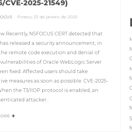
5/CVE-2025-21549)
FOCUS
Postou
23 de janeiro de 2025
ew Recently, NSFOCUS CERT detected that
 has released a security announcement, in
M
the remote code execution and denial of
 vulnerabilities of Oracle WebLogic Server
en fixed. Affected users should take
f
ive measures as soon as possible. CVE-2025-
C
When the T3/IIOP protocol is enabled, an
nticated attacker...
MORE
S
f