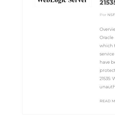
2153
Por
NS
Overvi
Oracle
which 
service
have be
protect
21535: 
unauthe
READ 