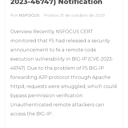
2023-46747) Notification
Por
NSFOCUS
Postou
31 de outubro de 2023
Overview Recently, NSFOCUS CERT
monitored that F5 had released a security
announcement to fix a remote code
execution vulnerability in BIG-IP (CVE-2023-
46747). Due to the problem of F5 BIG-IP
forwarding AJP protocol through Apache
httpd, requests were smuggled, which could
bypass permission verification.
Unauthenticated remote attackers can
access the BIG-IP...