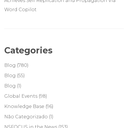
Achieves Self Replication and Propagation Via
Word Copilot
Categories
Blog
(780)
Blog
(55)
Blog
(1)
Global Events
(98)
Knowledge Base
(96)
Não Categorizado
(1)
NSFOCUS in the News
(153)