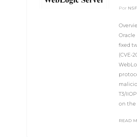
Por
NS
Overvi
Oracle
fixed t
(CVE-2
WebLogi
protoc
malicio
T3/IIOP
on the 
READ 