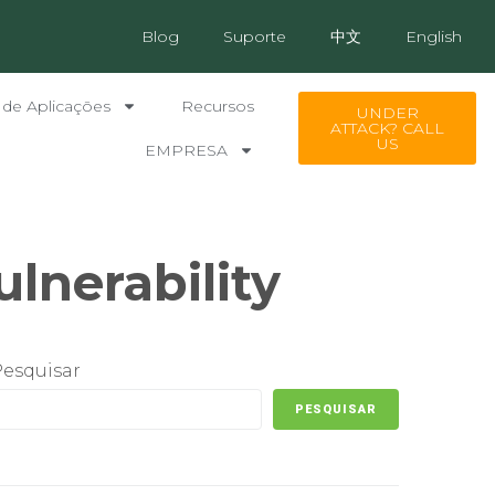
Blog
Suporte
中文
English
 de Aplicações
Recursos
UNDER
ATTACK? CALL
US
EMPRESA
lnerability
Pesquisar
PESQUISAR