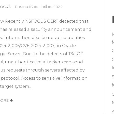
FOCUS
Postou
18 de abril de 2024
ew Recently, NSFOCUS CERT detected that
 has released a security announcement and
wo information disclosure vulnerabilities
f
024-21006/CVE-2024-21007) in Oracle
C
c Server. Due to the defects of T3/IIOP
ol, unauthenticated attackers can send
us requests through servers affected by
S
 protocol. Access to sensitive information
f
target system....
MORE
M
A