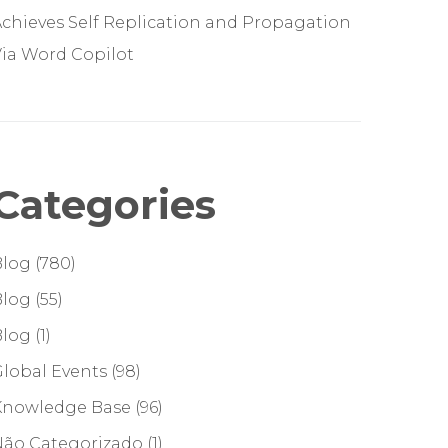
chieves Self Replication and Propagation
ia Word Copilot
Categories
Blog
(780)
Blog
(55)
Blog
(1)
lobal Events
(98)
Knowledge Base
(96)
Não Categorizado
(1)