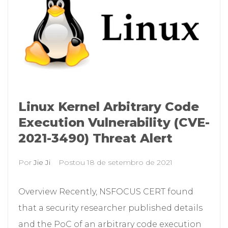
Linux Kernel Arbitrary Code
Execution Vulnerability (CVE-
2021-3490) Threat Alert
Por
Jie Ji
Postou
18 de setembro de 2021
Overview Recently, NSFOCUS CERT found
that a security researcher published details
and the PoC of an arbitrary code execution