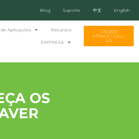
Blog
Suporte
中文
English
 de Aplicações
Recursos
UNDER
ATTACK? CALL
US
EMPRESA
EÇA OS
CAVER