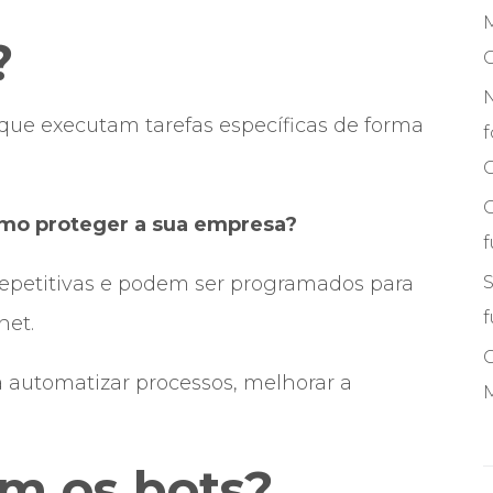
M
?
ue executam tarefas específicas de forma
f
C
omo proteger a sua empresa?
 repetitivas e podem ser programados para
S
f
net.
 automatizar processos, melhorar a
M
m os bots?