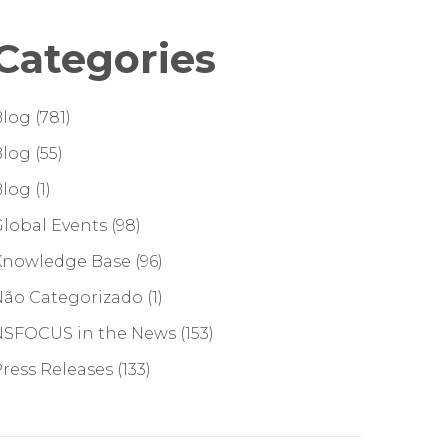
Categories
Blog
(781)
Blog
(55)
Blog
(1)
lobal Events
(98)
Knowledge Base
(96)
Não Categorizado
(1)
NSFOCUS in the News
(153)
ress Releases
(133)