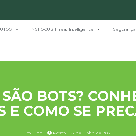
UTOS
NSFOCUS Threat Intelligence
Segurança
 SÃO BOTS? CONH
S E COMO SE PRE
Em
Blog
Postou
22 de junho de 2026