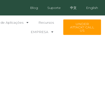
Blog
Suporte
中文
English
 de Aplicações
Recursos
UNDER
ATTACK? CALL
US
EMPRESA